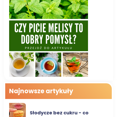
Najnowsze artykuły
ZDROWA ŻYWNOŚĆ
Słodycze bez cukru - co