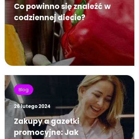
Co powinno się znaleźć w
codziennej diecie?
Blog
26 lutego 2024
Zakupy a gazetki
promocyjne: Jak