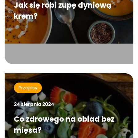
Jak się robi zupę dyniową
krem?
Przepisy
24 sierpnia 2024
Co zdrowego na obiad bez
mięsa?