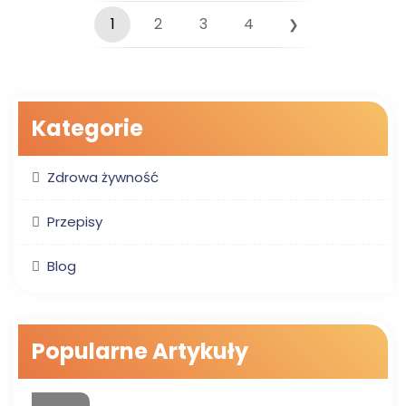
1
2
3
4
❯
Kategorie
Zdrowa żywność
Przepisy
Blog
Popularne Artykuły
ZDROWA ŻYWNOŚĆ