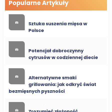
Popularne Artykuły
ZDROWA ŻYWNOŚĆ
Sztuka suszenia mięsa w
Polsce
BLOG
Potencjał dobroczynny
cytrusów w codziennej diecie
BLOG
Alternatywne smaki
grillowania: jak odkryć świat
bezmięsnych pyszności
ZDROWA ŻYWNOŚĆ
Zrozumieć złożoność