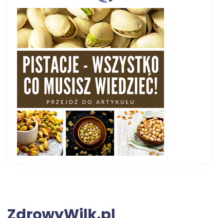
ZdrowyWilk.pl