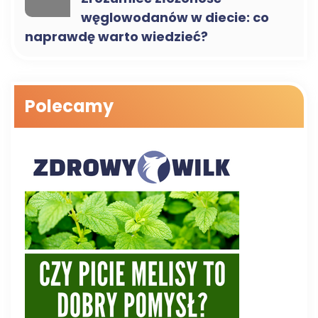
węglowodanów w diecie: co
naprawdę warto wiedzieć?
Polecamy